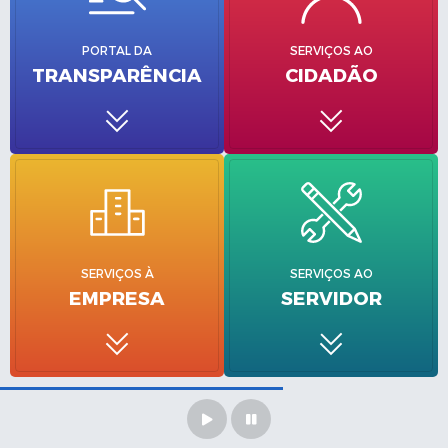
Turismo
PORTAL DA
SERVIÇOS AO
Secretarias
TRANSPARÊNCIA
CIDADÃO
Publicações Oficiais
Multimídia
Contato
Formulário elaboração LDO
Formulário Elaboração LOA 2021
SERVIÇOS À
SERVIÇOS AO
EMPRESA
SERVIDOR
FISCAL
Portal da Transparência
Setores Públicos – Telefones
Atualização Cadastral