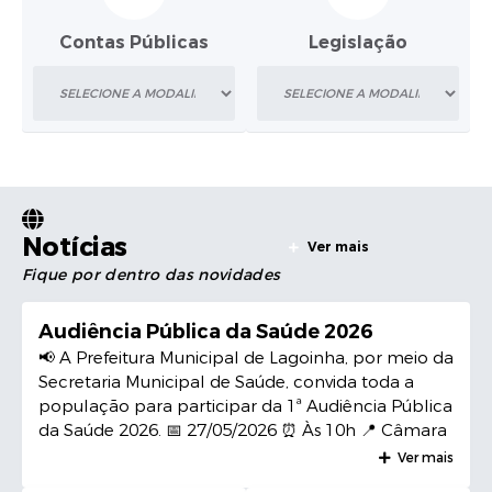
Serviços Online
Contas Públicas
Legislação
Telefones Úteis
Transparência
Jornal
Agenda
Notícias
Ver mais
SIC
Fique por dentro das novidades
Diário Oficial
Audiência Pública da Saúde 2026
Emprega
📢 A Prefeitura Municipal de Lagoinha, por meio da
Secretaria Municipal de Saúde, convida toda a
população para participar da 1ª Audiência Pública
da Saúde 2026. 📅 27/05/2026 ⏰ Às 10h 📍 Câmara
Municipal de Lagoinha Sua participação é
Ver mais
fundamental para construirmos uma saúde cada