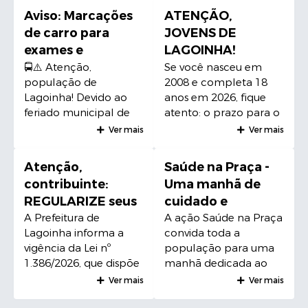
vez melhor para todos! 💙
Aviso: Marcações
ATENÇÃO,
de carro para
JOVENS DE
exames e
LAGOINHA!
consultas fora do
CHEGOU A HORA
🚍⚠️ Atenção,
Se você nasceu em
população de
2008 e completa 18
Município nos dias
DO ALISTAMENTO
Lagoinha! Devido ao
anos em 2026, fique
22/05 e 25/05
MILITAR
feriado municipal de
atento: o prazo para o
Santa Rita, as
Alistamento Militar
Ver mais
Ver mais
marcações de
obrigatório já está
transporte para
aberto e vai até o dia
Atenção,
Saúde na Praça -
consultas e exames
30 de junho. Estar em
contribuinte:
Uma manhã de
fora do município nos
dia com o serviço
REGULARIZE seus
cuidado e
dias 22/05 e 25/05
militar é fundamental.
débitos!
prevenção para a
A Prefeitura de
A ação Saúde na Praça
deverão ser realizadas
Sem o certificado de
Lagoinha informa a
convida toda a
até quinta-feira, dia
alistamento, você fica
população
vigência da Lei nº
população para uma
21/05, às 14h. 📅
impedido de retirar
1.386/2026, que dispõe
manhã dedicada ao
Programe-se e evite
passaporte, título de
sobre o parcelamento
cuidado e à prevenção.
imprevistos!
eleitor, ingressar em
Ver mais
Ver mais
da Dívida Ativa,
O evento acontecerá
faculdades, concursos