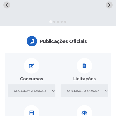
A Nossa Cidade
Galeria de Fotos
Audiências Públicas
Arquivos para Download
Publicações Oficiais
A Prefeitura
Carta de Serviços
Galeria de Vídeos
Projetos
Concursos
Licitações
Contas Públicas
Legislação
Editais
Links