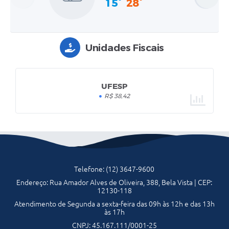
15°
28°
Unidades Fiscais
UFESP
R$ 38,42
Telefone: (12) 3647-9600
Endereço: Rua Amador Alves de Oliveira, 388, Bela Vista | CEP:
12130-118
Atendimento de Segunda a sexta-feira das 09h às 12h e das 13h
às 17h
CNPJ: 45.167.111/0001-25